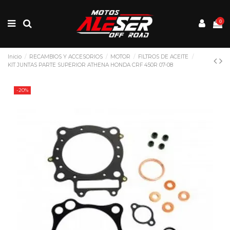
0
Inicio
RECAMBIOS Y ACCESORIOS
MOTOR
FILTROS DE ACEITE
KIT JUNTAS PARTE SUPERIOR ATHENA HONDA CRF 450R 07-08
-20%