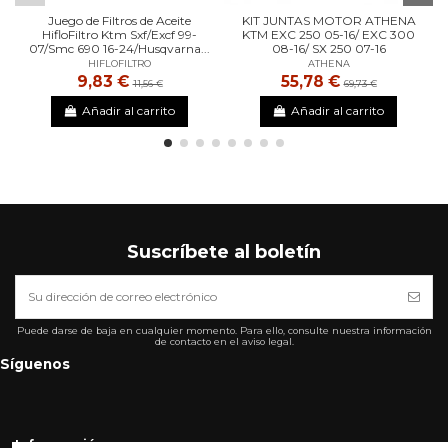
Juego de Filtros de Aceite
KIT JUNTAS MOTOR ATHENA
HifloFiltro Ktm Sxf/Excf 99-
KTM EXC 250 05-16/ EXC 300
07/Smc 690 16-24/Husqvarna...
08-16/ SX 250 07-16
HIFLOFILTRO
ATHENA
9,83 €
55,78 €
11,56 €
69,73 €
Añadir al carrito
Añadir al carrito
Suscríbete al boletín
Puede darse de baja en cualquier momento. Para ello, consulte nuestra información
de contacto en el aviso legal.
Síguenos
Informarción