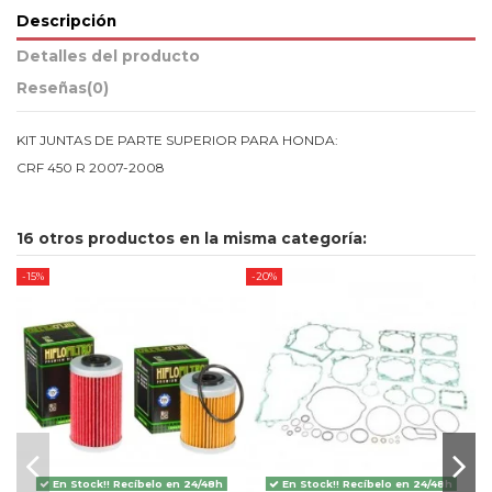
Descripción
Detalles del producto
Reseñas
(0)
KIT JUNTAS DE PARTE SUPERIOR PARA HONDA:
CRF 450 R 2007-2008
16 otros productos en la misma categoría:
-15%
-20%
-
En Stock!! Recíbelo en 24/48h
En Stock!! Recíbelo en 24/48h