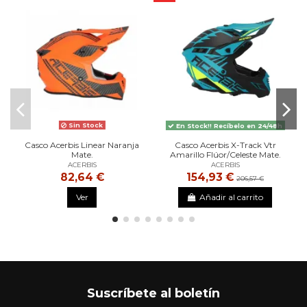
Sin Stock
En Stock!! Recíbelo en 24/48h
Casco Acerbis Linear Naranja
Casco Acerbis X-Track Vtr
Mate.
Amarillo Flúor/Celeste Mate.
ACERBIS
ACERBIS
82,64 €
154,93 €
206,57 €
Ver
Añadir al carrito
Suscríbete al boletín