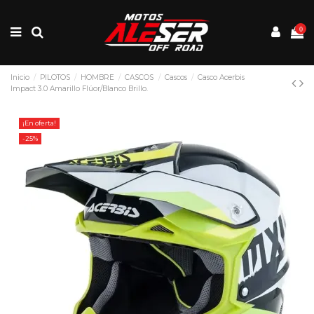
0
Inicio
PILOTOS
HOMBRE
CASCOS
Cascos
Casco Acerbis
Impact 3.0 Amarillo Flúor/Blanco Brillo.
¡En oferta!
-25%