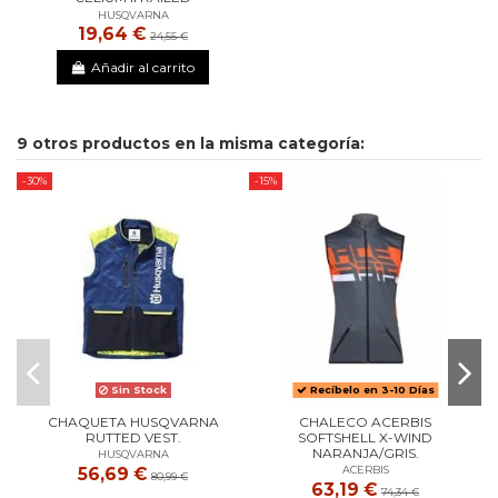
HUSQVARNA
19,64 €
24,55 €
Añadir al carrito
9 otros productos en la misma categoría:
-30%
-15%
-1
Sin Stock
Recíbelo en 3-10 Días
CHAQUETA HUSQVARNA
CHALECO ACERBIS
RUTTED VEST.
SOFTSHELL X-WIND
NARANJA/GRIS.
HUSQVARNA
56,69 €
ACERBIS
80,99 €
63,19 €
74,34 €