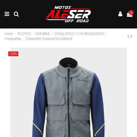
0
Inicio
PILOTOS
HOMBRE
CHAQUETAS Y CHUBASQUEROS
Chaquetas
Chaqueta Husqvarna Gotland
-20%