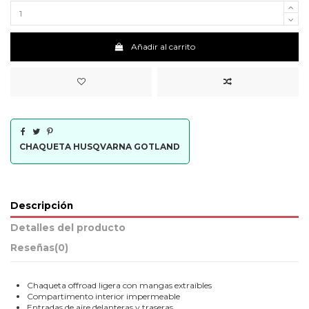
Añadir al carrito
CHAQUETA HUSQVARNA GOTLAND
Descripción
Detalles del producto
Reseñas
(0)
Chaqueta offroad ligera con mangas extraíbles
Compartimento interior impermeable
Entradas de aire delanteras y traseras