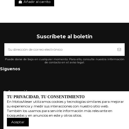
Añadir al carrito
Suscríbete al boletín
Puede darse de baja en cualquier momento. Para ello, consulte nuestra información
de contacto en el aviso legal.
Síguenos
Informarción
TU PRIVACIDAD,
TU CONSENTIMIENTO
En MotosAleser utilizamos cookies y tecnologías similares para mejorar
Mi Cuenta
su experiencia y medir sus interacciones con nuestro sitio web.
También los usamos para servirle información más relevante en
búsquedas y en anuncios en este y otros sitios.
Contacta con nosotros.
Aceptar