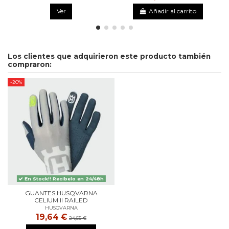
Ver
Añadir al carrito
Los clientes que adquirieron este producto también
compraron:
-20%
En Stock!! Recíbelo en 24/48h
GUANTES HUSQVARNA
CELIUM II RAILED
HUSQVARNA
19,64 €
24,55 €