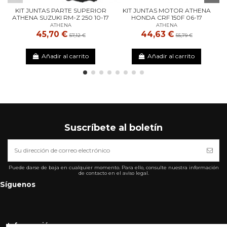
KIT JUNTAS PARTE SUPERIOR
KIT JUNTAS MOTOR ATHENA
ATHENA SUZUKI RM-Z 250 10-17
HONDA CRF 150F 06-17
ATHENA
ATHENA
45,70 €
44,63 €
57,12 €
55,79 €
Añadir al carrito
Añadir al carrito
Suscríbete al boletín
Puede darse de baja en cualquier momento. Para ello, consulte nuestra información
de contacto en el aviso legal.
Síguenos
Informarción