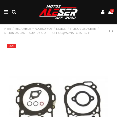
0
Inicio
RECAMBIOS Y ACCESORIOS
MOTOR
FILTROS DE ACEITE
KIT JUNTAS PARTE SUPERIOR ATHENA HUSQVARNA FC 450 14-15
-20%