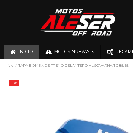
INICIO
MOTOS NUEVAS
RECAMB
Inicio
TAPA BOMBA DE FRENO DELANTERO HUSQVARNA TC 85/65.
-10%