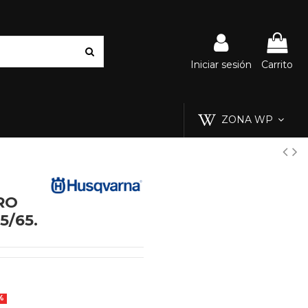
Iniciar sesión
Carrito
ZONA WP
RO
/65.
%