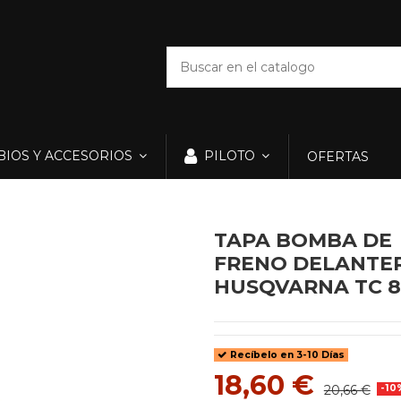
IOS Y ACCESORIOS
PILOTO
OFERTAS
TAPA BOMBA DE
FRENO DELANTE
HUSQVARNA TC 85
Recíbelo en 3-10 Días
18,60 €
20,66 €
-10